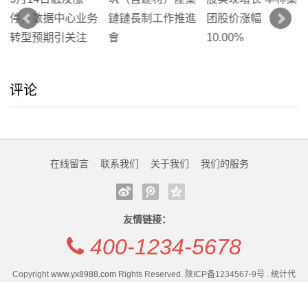
动
态
行
评论
业
动
态
在线留言
联系我们
关于我们
我们的服务
联
系
友情链接：
400-1234-5678
我
Copyright
www.yx8988.com
Rights Reserved. 陕ICP备1234567-9号 . 统计代
们
码
关