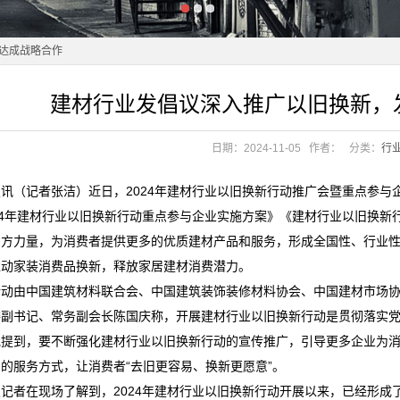
品名录
ds达成战略合作
值处历史高位
品名录
建材行业发倡议深入推广以旧换新，
预期引关注
ds达成战略合作
值处历史高位
日期：2024-11-05
作者：
分类：
行
预期引关注
讯（记者张洁）近日，2024年建材行业以旧换新行动推广会暨重点参与企
24年建材行业以旧换新行动重点参与企业实施方案》《建材行业以旧换
寓龙头
多方力量，为消费者提供更多的优质建材产品和服务，形成全国性、行业性
用”被质疑
推动家装消费品换新，释放家居建材消费潜力。
活动由中国建筑材料联合会、中国建筑装饰装修材料协会、中国建材市场
寓龙头
委副书记、常务副会长陈国庆称，开展建材行业以旧换新行动是贯彻落实
用”被质疑
他提到，要不断强化建材行业以旧换新行动的宣传推广，引导更多企业为
的服务方式，让消费者“去旧更容易、换新更愿意”。
记者在现场了解到，2024年建材行业以旧换新行动开展以来，已经形成