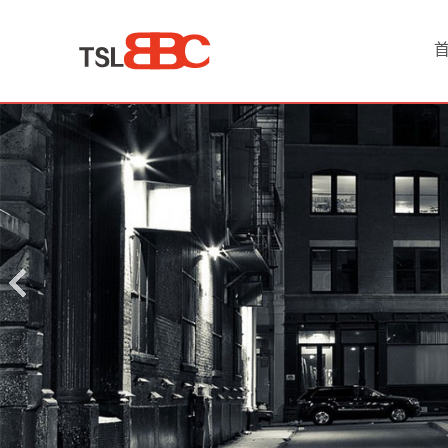
首
页
产
品
中
心
红
富
士
苹
果