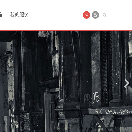
言
我的服务
简
繁