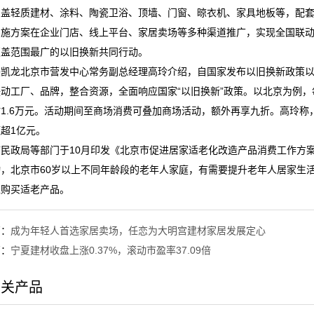
涵盖轻质建材、涂料、陶瓷卫浴、顶墙、门窗、晾衣机、家具地板等，配套
实施方案在企业门店、线上平台、家居卖场等多种渠道推广，实现全国联
覆盖范围最广的以旧换新共同行动。
美凯龙北京市营发中心常务副总经理高玲介绍，自国家发布以旧换新政策
动工厂、品牌，整合资源，全面响应国家“以旧换新”政策。以北京为例，
1.6万元。活动期间至商场消费可叠加商场活动，额外再享九折。高玲称，
超1亿元。
市民政局等部门于10月印发《北京市促进居家适老化改造产品消费工作方
动，北京市60岁以上不同年龄段的老年人家庭，有需要提升老年人居家生
处购买适老产品。
篇：
成为年轻人首选家居卖场，任恋为大明宫建材家居发展定心
篇：
宁夏建材收盘上涨0.37%，滚动市盈率37.09倍
相关产品