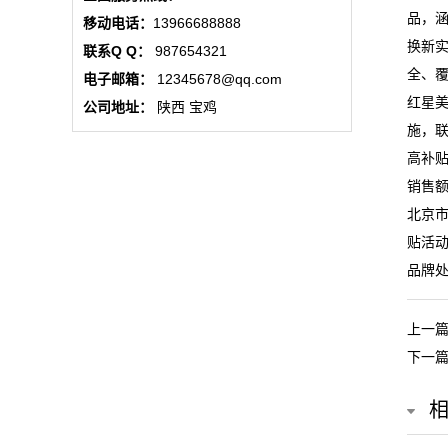
动
品，
移动电话：
13966688888
换新
联系Q Q：
987654321
态
全、
电子邮箱：
12345678@qq.com
红星
行
公司地址：
陕西 宝鸡
施，联
业
高补贴
销售额
动
北京
态
贴活
品牌
联
系
上一
下一
我
们
关