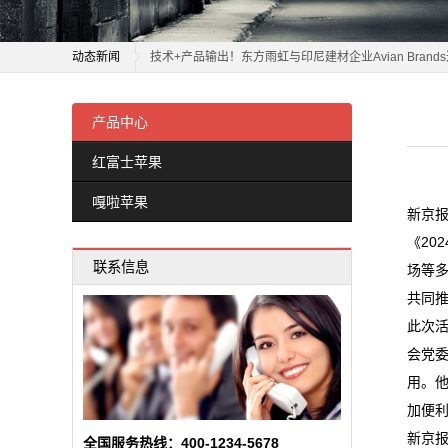
国家级认证！欧神诺入选住建部“好房子”建设适用建材产
嘎
动态新闻
技术+产品输出！东方雨虹与印尼建材企业Avian Bran
啦
中国能建多头行情强于大盘，主力资金连续净流入，估
国家级认证！欧神诺入选住建部“好房子”建设适用建材产
宁夏建材2026年5月14日触及涨停，数据中心业务转型
技术+产品输出！东方雨虹与印尼建材企业Avian Bran
产品中心
苹
江西召開全省建筑（含建材）產業鏈鏈長制工作推進會
中国能建多头行情强于大盘，主力资金连续净流入，估
红富士苹果
果
超半数装修建材股实现增长 丰林集团股价涨幅10.00%
宁夏建材2026年5月14日触及涨停，数据中心业务转型
嘎啦苹果
中信建投：关注推理算力和商业航天发展机遇
江西召開全省建筑（含建材）產業鏈鏈長制工作推進會
新
新京报
“建材一哥”9亿元“捡漏” 富力三家酒店折价易主
超半数装修建材股实现增长 丰林集团股价涨幅10.00%
《20
闻
联系信息
标杆启示|拆解大东建托:以长期包租模式成就日本长租公
中信建投：关注推理算力和商业航天发展机遇
场等
动
登录难、易崩溃、更新慢，部分国家级信息平台“建而难
“建材一哥”9亿元“捡漏” 富力三家酒店折价易主
共同
此次
标杆启示|拆解大东建托:以长期包租模式成就日本长租公
态
会党
登录难、易崩溃、更新慢，部分国家级信息平台“建而难
公
用。
加便利
司
新京报
全国服务热线：400-1234-5678